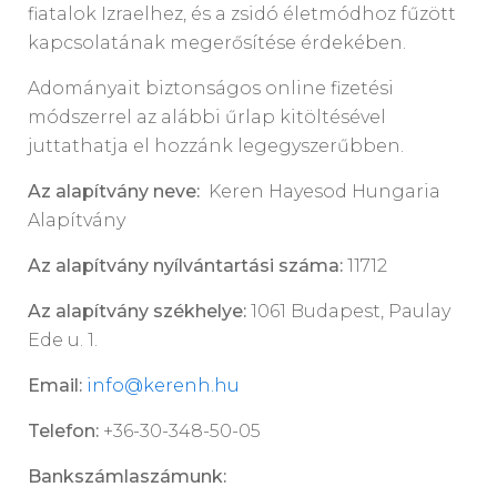
fiatalok Izraelhez, és a zsidó életmódhoz fűzött
kapcsolatának megerősítése érdekében.
Adományait biztonságos online fizetési
módszerrel az alábbi űrlap kitöltésével
juttathatja el hozzánk legegyszerűbben.
Az alapítvány neve:
Keren Hayesod Hungaria
Alapítvány
Az alapítvány nyílvántartási száma:
11712
Az alapítvány székhelye:
1061 Budapest, Paulay
Ede u. 1.
Email:
info@kerenh.hu
Telefon:
+36-30-348-50-05
Bankszámlaszámunk: