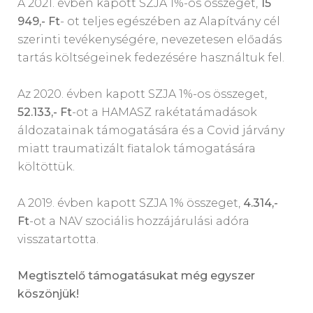
A 2021. évben kapott SZJA 1%-os összeget,
15
949,- Ft
- ot teljes egészében az Alapítvány cél
szerinti tevékenységére, nevezetesen előadás
tartás költségeinek fedezésére használtuk fel.
Az 2020. évben kapott SZJA 1%-os összeget,
52.133,- Ft
-ot a HAMASZ rakétatámadások
áldozatainak támogatására és a Covid járvány
miatt traumatizált fiatalok támogatására
költöttük.
A 2019. évben kapott SZJA 1% összeget,
4.314,-
Ft
-ot a NAV szociális hozzájárulási adóra
visszatartotta.
Megtisztelő támogatásukat még egyszer
köszönjük!