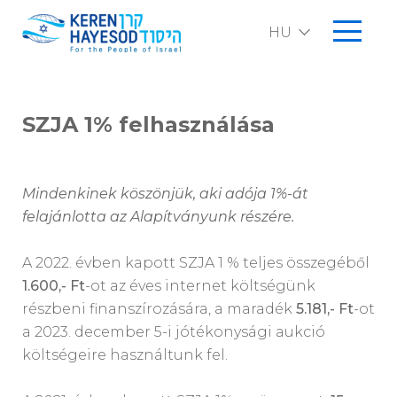
HU
SZJA 1 % felhasználása
EN
SZJA 1% felhasználása
Rólunk
Bemutatkozás
Küldetésünk
Mindenkinek köszönjük, aki adója 1%-át
Események
felajánlotta az Alapítványunk részére.
Támogatóinknak adott speciális elismerések
Izraeli vezetők üzenetei
Támogassa Izraelt
Hová kerül a pénz
Nemzetközi irodáink
A 2022. évben kapott SZJA 1 % teljes összegéből
SZJA 1 % felhasználása
1.600,- Ft
-ot az éves internet költségünk
Keren Hayesod Hungaria Alapítvány Beszámoló
részbeni finanszírozására, a maradék
5.181,- Ft
-ot
Tevékenységünk
a 2023. december 5-i jótékonysági aukció
költségeire használtunk fel.