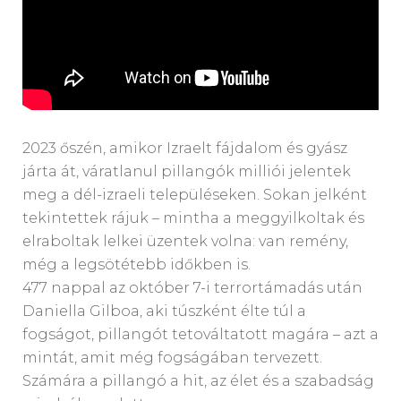
2023 őszén, amikor Izraelt fájdalom és gyász
járta át, váratlanul pillangók milliói jelentek
meg a dél-izraeli településeken. Sokan jelként
tekintettek rájuk – mintha a meggyilkoltak és
elraboltak lelkei üzentek volna: van remény,
még a legsötétebb időkben is.
477 nappal az október 7-i terrortámadás után
Daniella Gilboa, aki túszként élte túl a
fogságot, pillangót tetováltatott magára – azt a
mintát, amit még fogságában tervezett.
Számára a pillangó a hit, az élet és a szabadság