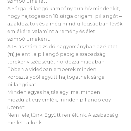
szimbóluma lett.
A Sárga Pillangó kampány arra hív mindenkit,
hogy hajtogasson 18 sárga origami pillangót –
az áldozatok és a még mindig fogságban lévők
emlékére, valamint a remény és élet
szimbólumaként.
A 18-as szám a zsidó hagyományban az életet
(חי) jelenti, a pillangó pedig a szabadság
törékeny szépségét hordozza magában.
Ebben a videóban emberek minden
korosztályból együtt hajtogatnak sárga
pillangókat.
Minden egyes hajtás egy ima, minden
mozdulat egy emlék, minden pillangó egy
üzenet:
Nem felejtünk. Együtt remélünk. A szabadság
mellett állunk.