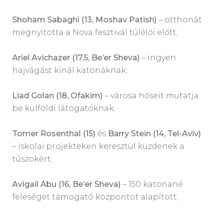
Shoham Sabaghi (13, Moshav Patish)
– otthonát
megnyitotta a Nova fesztivál túlélői előtt;
Ariel Avichazer (17.5, Be’er Sheva)
– ingyen
hajvágást kínál katonáknak;
Liad Golan (18, Ofakim)
– városa hőseit mutatja
be külföldi látogatóknak;
Tomer Rosenthal (15)
és
Barry Stein (14, Tel-Aviv)
– iskolai projekteken keresztül küzdenek a
túszokért;
Avigail Abu (16, Be’er Sheva)
– 150 katonané
feleséget támogató központot alapított;