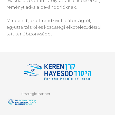
evakuálásuk után is folytatták fellépéseiket,
reményt adva a bevándorlóknak.
Minden díjazott rendkívüli bátorságról,
együttérzésről és közösségi elköteleződésről
tett tanúbizonyságot.
Strategic Partner