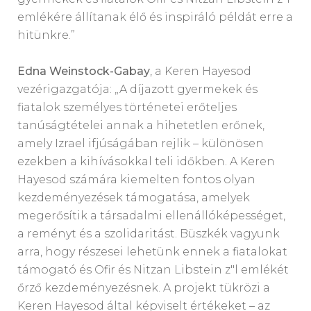
emlékére állítanak élő és inspiráló példát erre a
hitünkre.”
Edna Weinstock-Gabay
, a Keren Hayesod
vezérigazgatója: „A díjazott gyermekek és
fiatalok személyes történetei erőteljes
tanúságtételei annak a hihetetlen erőnek,
amely Izrael ifjúságában rejlik – különösen
ezekben a kihívásokkal teli időkben. A Keren
Hayesod számára kiemelten fontos olyan
kezdeményezések támogatása, amelyek
megerősítik a társadalmi ellenállóképességet,
a reményt és a szolidaritást. Büszkék vagyunk
arra, hogy részesei lehetünk ennek a fiatalokat
támogató és Ofir és Nitzan Libstein z"l emlékét
őrző kezdeményezésnek. A projekt tükrözi a
Keren Hayesod által képviselt értékeket – az