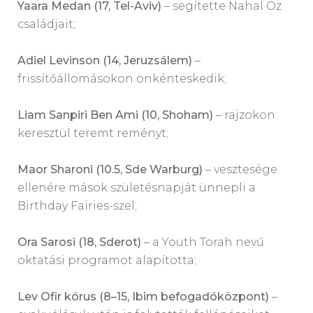
Yaara Medan (17, Tel-Aviv)
– segítette Nahal Oz
családjait;
Adiel Levinson (14, Jeruzsálem)
–
frissítőállomásokon önkénteskedik;
Liam Sanpiri Ben Ami (10, Shoham)
– rajzokon
keresztül teremt reményt;
Maor Sharoni (10.5, Sde Warburg)
– vesztesége
ellenére mások születésnapját ünnepli a
Birthday Fairies-szel;
Ora Sarosi (18, Sderot)
– a Youth Torah nevű
oktatási programot alapította;
Lev Ofir kórus (8–15, Ibim befogadóközpont)
–