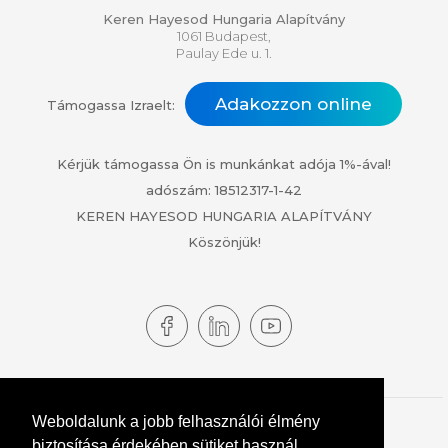
Keren Hayesod Hungaria Alapítvány
1061 Budapest,
Paulay Ede u. 1.
Adakozzon online
Támogassa Izraelt:
Kérjük támogassa Ön is munkánkat adója 1%-ával!
adószám: 18512317-1-42
KEREN HAYESOD HUNGARIA ALAPÍTVÁNY
Köszönjük!
Weboldalunk a jobb felhasználói élmény
© 2024 KEREN HAYESOD. MINDEN JOG FENNTARTVA!
biztosítása érdekében sütiket használ.