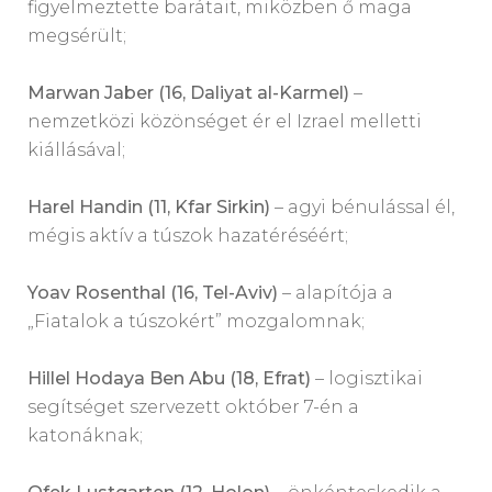
figyelmeztette barátait, miközben ő maga
megsérült;
Marwan Jaber (16, Daliyat al-Karmel)
–
nemzetközi közönséget ér el Izrael melletti
kiállásával;
Harel Handin (11, Kfar Sirkin)
– agyi bénulással él,
mégis aktív a túszok hazatéréséért;
Yoav Rosenthal (16, Tel-Aviv)
– alapítója a
„Fiatalok a túszokért” mozgalomnak;
Hillel Hodaya Ben Abu (18, Efrat)
– logisztikai
segítséget szervezett október 7-én a
katonáknak;