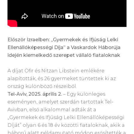
Először Izraelben: „Gyermekek és Ifjúság Lelki
Ellenállóképességi Díja” a Vaskardok Háborúja
idején kiemelkedő szerepet vállaló fiataloknak
A díjat Ofir és Nitzan Libstein emlékére
alapították, és 26 gyermeket tüntettek ki az
ország különböző részeiből.
Tel-Aviv, 2025. április 2.
– Egy különleges
eseményen, amelyet szerdán tartottak Tel-
Avivban, első alkalommal adták át a
„Gyermekek és Ifjúság Lelki Ellenállóképességi
Díját” olyan 6 és 18 év közötti fiataloknak, akik a
háború alatt példamutató módon erősítették a