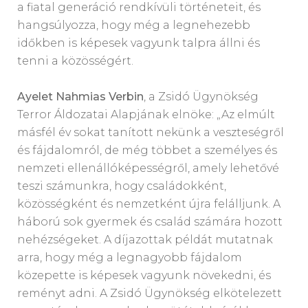
a fiatal generáció rendkívüli történeteit, és
hangsúlyozza, hogy még a legnehezebb
időkben is képesek vagyunk talpra állni és
tenni a közösségért.
Ayelet Nahmias Verbin
, a Zsidó Ügynökség
Terror Áldozatai Alapjának elnöke: „Az elmúlt
másfél év sokat tanított nekünk a veszteségről
és fájdalomról, de még többet a személyes és
nemzeti ellenállóképességről, amely lehetővé
teszi számunkra, hogy családokként,
közösségként és nemzetként újra felálljunk. A
háború sok gyermek és család számára hozott
nehézségeket. A díjazottak példát mutatnak
arra, hogy még a legnagyobb fájdalom
közepette is képesek vagyunk növekedni, és
reményt adni. A Zsidó Ügynökség elkötelezett