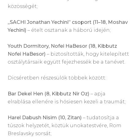
közösségét;
„SACHI Jonathan Yechini” csoport (11–18, Moshav
Yechini)
– ételt osztanak a háború idején;
Youth Dormitory, Nofei HaBesor (18, Kibbutz
Nofei HaBesor)
– biztosították, hogy kitelepített
osztálytársaik együtt fejezhessék be a tanévet.
Dicséretben részesülők többek között:
Bar Dekel Hen (8, Kibbutz Nir Oz)
– apja
elrablása ellenére is hősiesen kezeli a traumát;
Harel Dabush Nisim (10, Zitan)
– tudatosítja a
túszok helyzetét, köztük unokatestvére, Rom
Breslavsky sorsát;