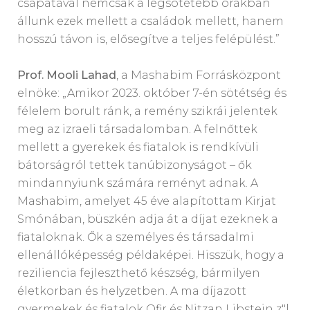
csapatával nemcsak a legsötétebb órákban
állunk ezek mellett a családok mellett, hanem
hosszú távon is, elősegítve a teljes felépülést.”
Prof. Mooli Lahad
, a Mashabim Forrásközpont
elnöke: „Amikor 2023. október 7-én sötétség és
félelem borult ránk, a remény szikrái jelentek
meg az izraeli társadalomban. A felnőttek
mellett a gyerekek és fiatalok is rendkívüli
bátorságról tettek tanúbizonyságot – ők
mindannyiunk számára reményt adnak. A
Mashabim, amelyet 45 éve alapítottam Kirjat
Smónában, büszkén adja át a díjat ezeknek a
fiataloknak. Ők a személyes és társadalmi
ellenállóképesség példaképei. Hisszük, hogy a
reziliencia fejleszthető készség, bármilyen
életkorban és helyzetben. A ma díjazott
gyermekek és fiatalok Ofir és Nitzan Libstein z"l