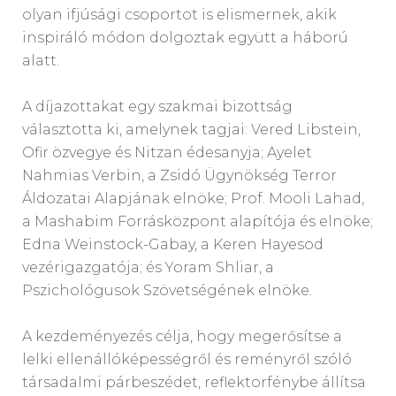
olyan ifjúsági csoportot is elismernek, akik
inspiráló módon dolgoztak együtt a háború
alatt.
A díjazottakat egy szakmai bizottság
választotta ki, amelynek tagjai: Vered Libstein,
Ofir özvegye és Nitzan édesanyja; Ayelet
Nahmias Verbin, a Zsidó Ügynökség Terror
Áldozatai Alapjának elnöke; Prof. Mooli Lahad,
a Mashabim Forrásközpont alapítója és elnöke;
Edna Weinstock-Gabay, a Keren Hayesod
vezérigazgatója; és Yoram Shliar, a
Pszichológusok Szövetségének elnöke.
A kezdeményezés célja, hogy megerősítse a
lelki ellenállóképességről és reményről szóló
társadalmi párbeszédet, reflektorfénybe állítsa