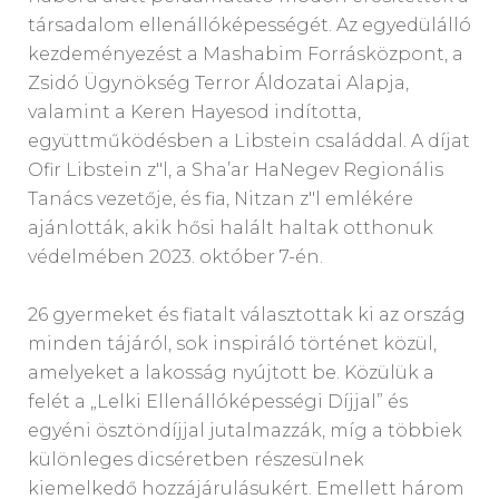
társadalom ellenállóképességét. Az egyedülálló
kezdeményezést a Mashabim Forrásközpont, a
Zsidó Ügynökség Terror Áldozatai Alapja,
valamint a Keren Hayesod indította,
együttműködésben a Libstein családdal. A díjat
Ofir Libstein z"l, a Sha’ar HaNegev Regionális
Tanács vezetője, és fia, Nitzan z"l emlékére
ajánlották, akik hősi halált haltak otthonuk
védelmében 2023. október 7-én.
26 gyermeket és fiatalt választottak ki az ország
minden tájáról, sok inspiráló történet közül,
amelyeket a lakosság nyújtott be. Közülük a
felét a „Lelki Ellenállóképességi Díjjal” és
egyéni ösztöndíjjal jutalmazzák, míg a többiek
különleges dicséretben részesülnek
kiemelkedő hozzájárulásukért. Emellett három