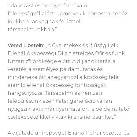
adakozást és az egymásért való
felelősségvállalást –, amelyek különösen nehéz
időkben ragyognak fel izraeli
társadalmunkban.”
Vered Libstein
: „A Gyermekek és Ifjúság Lelki
Ellenállóképességi Díja tisztelgés Ofir és fiunk,
Nitzan z"l öröksége előtt. A díj az oktatás, a
vezetés, a személyes példamutatás és
mindenekelőtt az egyénből a közösség felé
áramló ellenállóképesség fontosságát
hangsúlyozza. Társadalmi és nemzeti
felépülésünk ezen fiatal generáció vállán
nyugszik, akik már ilyen fiatalon is példamutató
cselekedeteikkel vívták ki elismerésünket.”
A díjátadó ünnepséget Eliana Tidhar vezette, és