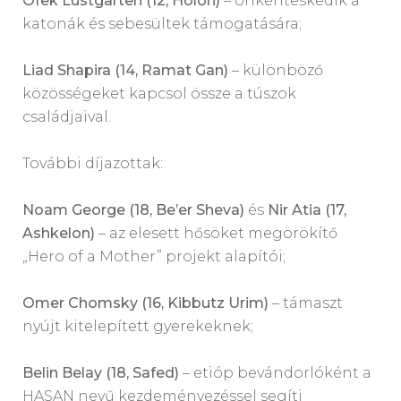
Ofek Lustgarten (12, Holon)
– önkénteskedik a
katonák és sebesültek támogatására;
Liad Shapira (14, Ramat Gan)
– különböző
közösségeket kapcsol össze a túszok
családjaival.
További díjazottak:
Noam George (18, Be’er Sheva)
és
Nir Atia (17,
Ashkelon)
– az elesett hősöket megörökítő
„Hero of a Mother” projekt alapítói;
Omer Chomsky (16, Kibbutz Urim)
– támaszt
nyújt kitelepített gyerekeknek;
Belin Belay (18, Safed)
– etióp bevándorlóként a
HASAN nevű kezdeményezéssel segíti