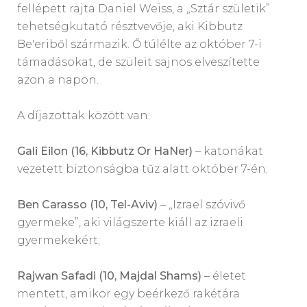
fellépett rajta Daniel Weiss, a „Sztár születik”
tehetségkutató résztvevője, aki Kibbutz
Be'eriből származik. Ő túlélte az október 7-i
támadásokat, de szüleit sajnos elveszítette
azon a napon.
A díjazottak között van:
Gali Eilon (16, Kibbutz Or HaNer)
– katonákat
vezetett biztonságba tűz alatt október 7-én;
Ben Carasso (10, Tel-Aviv)
– „Izrael szóvivő
gyermeke”, aki világszerte kiáll az izraeli
gyermekekért;
Rajwan Safadi (10, Majdal Shams)
– életet
mentett, amikor egy beérkező rakétára