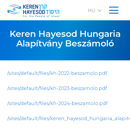
HU
EN
Keren Hayesod Hungaria
Alapítvány Beszámoló
Rólunk
Bemutatkozás
Küldetésünk
Események
Támogatóinknak adott speciális elismerések
/sites/default/files/kh-2022-beszamolo.pdf
Izraeli vezetők üzenetei
Támogassa Izraelt
Hová kerül a pénz
Nemzetközi irodáink
/sites/default/files/kh-2023-beszamolo.pdf
SZJA 1 % felhasználása
Keren Hayesod Hungaria Alapítvány Beszámoló
/sites/default/files/kh-2024-beszamolo.pdf
Tevékenységünk
/sites/default/files/keren_hayesod_hungaria_alap