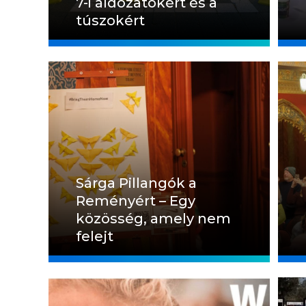
7-i áldozatokért és a
túszokért
Sárga Pillangók a
Reményért – Egy
közösség, amely nem
felejt