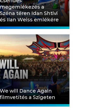
Csendes
megemlékezés a
Széna téren Idan Shtivi
és Ilan Weiss emlékére
We will Dance Again
filmvetítés a Szigeten