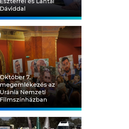
Eszterrel és Lantai
Dáviddal
Október 7.
megemlékezés az
Uránia Nemzeti
Filmszínházban