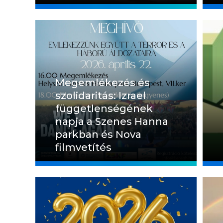
Megemlékezés és
szolidaritás: Izrael
függetlenségének
napja a Szenes Hanna
parkban és Nova
filmvetítés