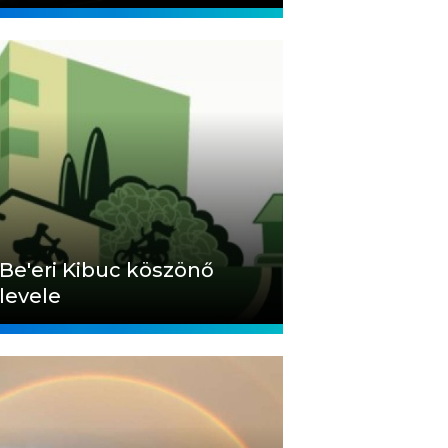
Be'eri Kibuc köszönő
levele