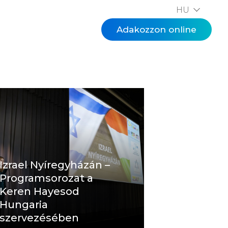
HU
EN
Adakozzon online
Izrael Nyíregyházán –
Programsorozat a
Keren Hayesod
Hungaria
szervezésében