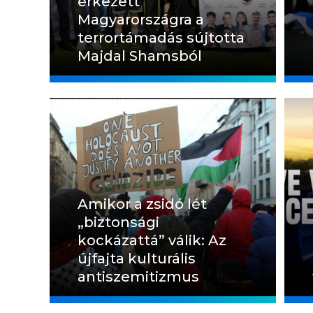
érkezett
Magyarországra a
terrortámadás sújtotta
Majdal Shamsból
Amikor a zsidó lét
„biztonsági
kockázattá” válik: Az
újfajta kulturális
antiszemitizmus