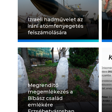
Izraeli hadművelet az
iráni atomfenyegetés
felszámolására
Megrendítő
megemlékezés a
Bibász család
emlékére
Erzsébetvárosban