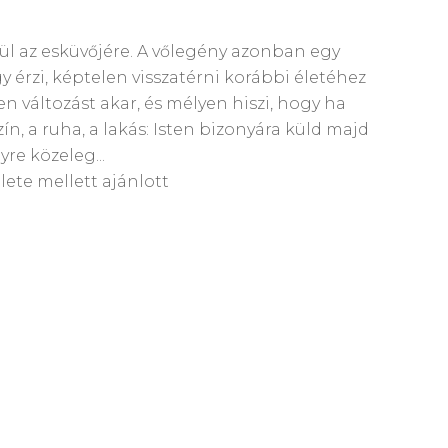
szül az esküvőjére. A vőlegény azonban egy
érzi, képtelen visszatérni korábbi életéhez
len változást akar, és mélyen hiszi, hogy ha
n, a ruha, a lakás: Isten bizonyára küld majd
re közeleg...
ete mellett ajánlott