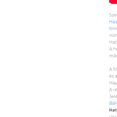
Sze
Há
fil
nőn
Hat
A h
más
A f
és 
Hay
A r
Jel
Bál
Hat
izr