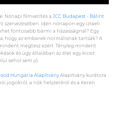
e: Nőnapi filmvetítés a
JCC Budapest - Bálint
n
) szervezésében. Idén nőnapon egy izraeli
 Lehet fontosabb bármi a házasságnál? Egy
rja, hogy az emberek normálisnak tartsák? A
 mindent megtesz ezért. Tényleg mindent.
zokások és úgy általában az élet egy kicsit
lül sehol sem jó.
sod Hungária Alapítvány
Alapítvány kurátora
ői jogokról, a nők helyzetéről és a Keren