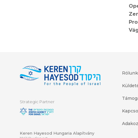
Ope
Zen
Pro
Vág
Rólunk
Küldet
Támoga
Strategic Partner
Kapcso
Adakoz
Keren Hayesod Hungaria Alapítvány