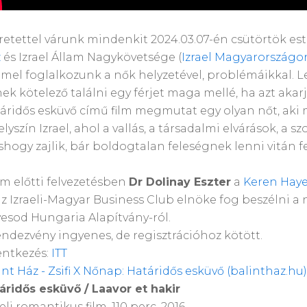
retettel várunk mindenkit 2024.03.07-én csütörtök est
z
és Izrael Állam Nagykövetsége (
Izrael Magyarországo
mmel foglalkozunk a nők helyzetével, problémáikkal.
ek kötelező találni egy férjet maga mellé, ha azt aka
áridős esküvő című film megmutat egy olyan nőt, aki
elyszín Izrael, ahol a vallás, a társadalmi elvárások, a s
hogy zajlik, bár boldogtalan feleségnek lenni vitán fe
ilm előtti felvezetésben
Dr Dolinay Eszter
a
Keren Haye
az Izraeli-Magyar Business Club elnöke fog beszélni a n
esod Hungaria Alapítvány-ról.
endezvény ingyenes, de regisztrációhoz kötött.
entkezés:
ITT
int Ház - Zsifi X Nőnap: Határidős esküvő (balinthaz.hu)
áridős esküvő / Laavor et hakir
aeli romantikus film, 110 perc, 2016