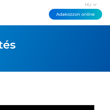
HU
EN
Adakozzon online
tés