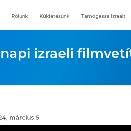
Rólunk
Küldetésünk
Támogassa Izraelt
napi izraeli filmvetí
24, március 5