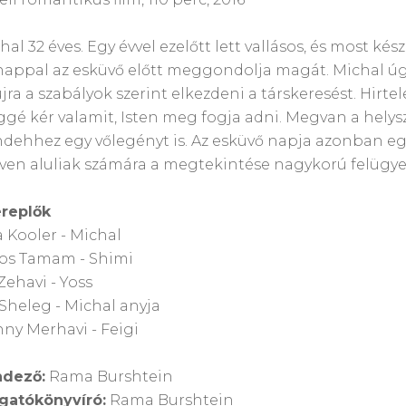
hal 32 éves. Egy évvel ezelőtt lett vallásos, és most ké
appal az esküvő előtt meggondolja magát. Michal úgy 
újra a szabályok szerint elkezdeni a társkeresést. Hirte
ggé kér valamit, Isten meg fogja adni. Megvan a helyszí
dehhez egy vőlegényt is. Az esküvő napja azonban egy
éven aluliak számára a megtekintése nagykorú felügyel
replők
 Kooler - Michal
s Tamam - Shimi
Zehavi - Yoss
t Sheleg - Michal anyja
ny Merhavi - Feigi
dező:
Rama Burshtein
gatókönyvíró:
Rama Burshtein