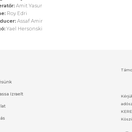
ratőr:
Amit Yasur
e:
Roy Edri
ducer:
Assaf Amir
ó:
Yael Hersonski
Támog
ésünk
ssa Izraelt
Kérjü
adósz
lat
KERE
ás
Köszö