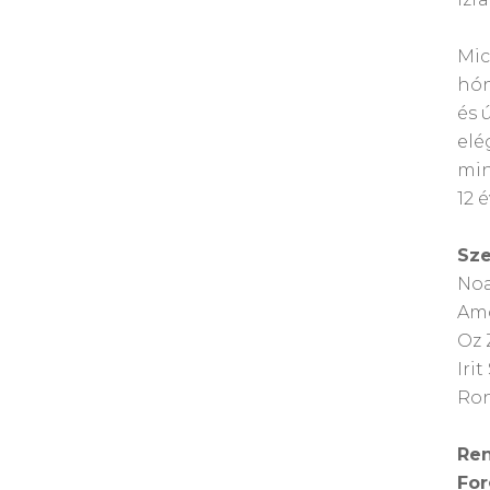
Mic
hón
és 
elé
min
12 
Sze
Noa
Amo
Oz 
Iri
Ron
Ren
For