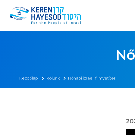
Nő
Kezdőlap
Rólunk
Nőnapi izraeli filmvetítés
20