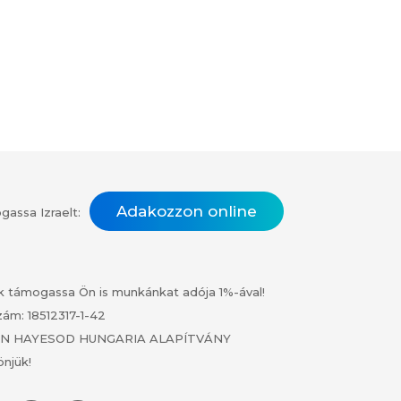
Adakozzon online
assa Izraelt:
k támogassa Ön is munkánkat adója 1%-ával!
ám: 18512317-1-42
N HAYESOD HUNGARIA ALAPÍTVÁNY
njük!