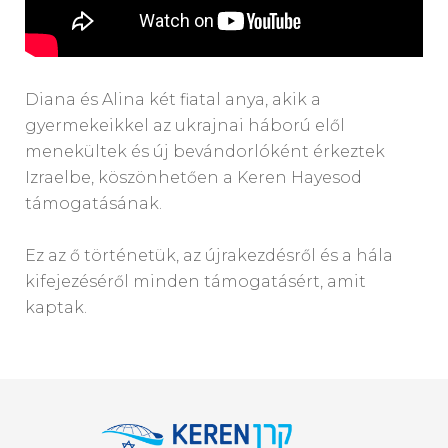
Diana és Alina két fiatal anya, akik a
gyermekeikkel az ukrajnai háború elől
menekültek és új bevándorlóként érkeztek
Izraelbe, köszönhetően a Keren Hayesod
támogatásának.
Ez az ő történetük, az újrakezdésről és a hála
kifejezéséről minden támogatásért, amit
kaptak.