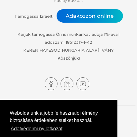
Paulay Ede u. 1.
Adakozzon online
Támogassa Izraelt:
Kérjük támogassa Ön is munkánkat adója 1%-ával!
adószám: 18512317-1-42
KEREN HAYESOD HUNGARIA ALAPÍTVÁNY
Köszönjük!
Weboldalunk a jobb felhasználói élmény
© 2024 KEREN HAYESOD. MINDEN JOG FENNTARTVA!
biztosítása érdekében sütiket használ.
Adatvédelmi nyilatkozat
Adatvédelmi nyilatkozat